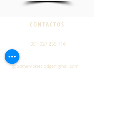
CONTACTOS
+351 927 255 116
goodmemorieslodge@gmail.com
Rua do Castanheiro 11-15
9000-081 Funchal
Madeira - Portugal