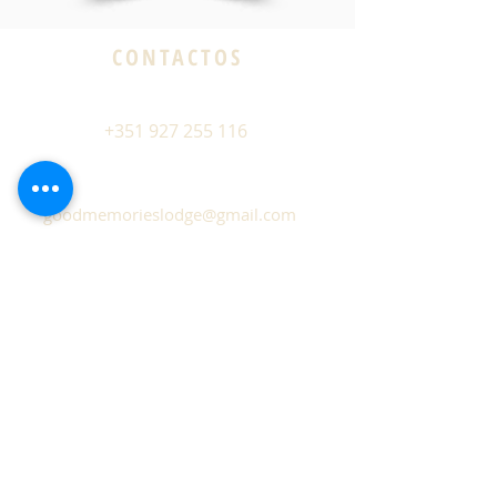
CONTACTOS
+351 927 255 116
goodmemorieslodge@gmail.com
Rua do Castanheiro 11-15
9000-081 Funchal
Madeira - Portugal